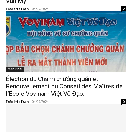
Văn Mỹ
Frédéric Frah
-
04/29/2024
2
Môn Phái
Élection du Chánh chưởng quản et
Renouvellement du Conseil des Maîtres de
l’École Vovinam Việt Võ Đạo.
Frédéric Frah
-
04/27/2024
0