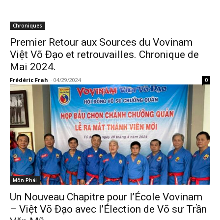
Chroniques
Premier Retour aux Sources du Vovinam
Việt Võ Đạo et retrouvailles. Chronique de
Mai 2024.
Frédéric Frah
-
04/29/2024
0
Môn Phái
Un Nouveau Chapitre pour l’École Vovinam
– Việt Võ Đạo avec l’Élection de Võ sư Trần