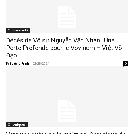
Communauté
Décès de Võ sư Nguyễn Văn Nhàn : Une
Perte Profonde pour le Vovinam – Việt Võ
Đạo.
Frédéric Frah
-
02/28/2024
0
Chroniques