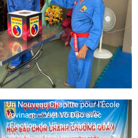
Un Nouveau Chapitre pour l’École
Vovinam – Việt Võ Đạo avec
l’Élection de Võ sư Trần Văn Mỹ
Frédéric Frah
-
04/29/2024
2