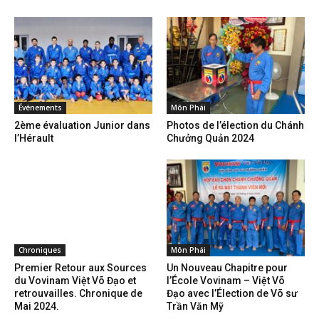
Événements
Môn Phái
2ème évaluation Junior dans
Photos de l’élection du Chánh
l’Hérault
Chưởng Quản 2024
Chroniques
Môn Phái
Premier Retour aux Sources
Un Nouveau Chapitre pour
du Vovinam Việt Võ Đạo et
l’École Vovinam – Việt Võ
retrouvailles. Chronique de
Đạo avec l’Élection de Võ sư
Mai 2024.
Trần Văn Mỹ