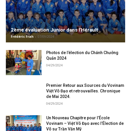
2ème évaluation Junior dans l’Hérault
Frédéric Frah
-
07/09/2024
Photos de l’élection du Chánh Chưởng
Quản 2024
04/29/2024
Premier Retour aux Sources du Vovinam
Việt Võ Đạo et retrouvailles. Chronique
de Mai 2024.
04/29/2024
Un Nouveau Chapitre pour l’École
Vovinam – Việt Võ Đạo avec l’Élection de
Võ sư Trần Văn Mỹ