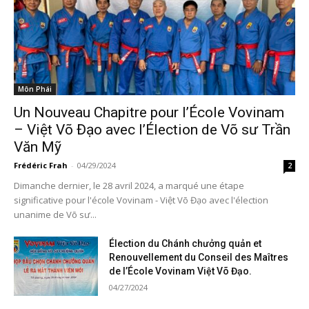
Môn Phái
Un Nouveau Chapitre pour l’École Vovinam
– Việt Võ Đạo avec l’Élection de Võ sư Trần
Văn Mỹ
Frédéric Frah
-
04/29/2024
2
Dimanche dernier, le 28 avril 2024, a marqué une étape
significative pour l'école Vovinam - Việt Võ Đạo avec l'élection
unanime de Võ sư...
Élection du Chánh chưởng quản et
Renouvellement du Conseil des Maîtres
de l’École Vovinam Việt Võ Đạo.
04/27/2024