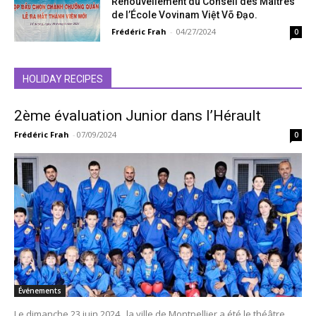
Renouvellement du Conseil des Maîtres
de l’École Vovinam Việt Võ Đạo.
Frédéric Frah
-
04/27/2024
0
HOLIDAY RECIPES
2ème évaluation Junior dans l’Hérault
Frédéric Frah
-
07/09/2024
0
Événements
Le dimanche 23 juin 2024 , la ville de Montpellier a été le théâtre