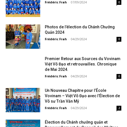
Frédéric Frah
-
07/09/2024
0
Photos de l’élection du Chánh Chưởng
Quản 2024
Frédéric Frah
-
04/29/2024
0
Premier Retour aux Sources du Vovinam
Việt Võ Đạo et retrouvailles. Chronique
de Mai 2024.
Frédéric Frah
-
04/29/2024
0
Un Nouveau Chapitre pour l’École
Vovinam – Việt Võ Đạo avec l’Élection de
Võ sư Trần Văn Mỹ
Frédéric Frah
-
04/29/2024
2
Élection du Chánh chưởng quản et