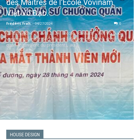
des Maîtres de l’École Vovinam
Việt Võ Đạo.
Frédéric Frah
-
04/27/2024
0
Ce dimanche 28 avril 2024, l'école Vovinam - Việt Võ Đạo
vivra un moment décisif avec l'élection du Chánh chưởng
quản (équivalent du président), au...
HOUSE DESIGN