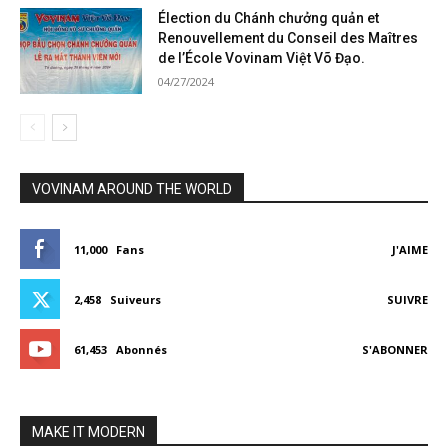
Élection du Chánh chưởng quản et
Renouvellement du Conseil des Maîtres
de l’École Vovinam Việt Võ Đạo.
04/27/2024
VOVINAM AROUND THE WORLD
11,000
Fans
J'AIME
2,458
Suiveurs
SUIVRE
61,453
Abonnés
S'ABONNER
MAKE IT MODERN