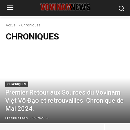
Accueil
Chroniques
CHRONIQUES
CHRONIQUES
Premier Retour aux Sources du Vovinam
Việt Võ Đạo et retrouvailles. Chronique de
Mai 2024.
Frédéric Frah
-
04/29/2024