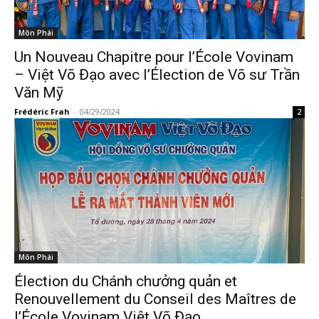
Môn Phái
Un Nouveau Chapitre pour l’École Vovinam
– Việt Võ Đạo avec l’Élection de Võ sư Trần
Văn Mỹ
Frédéric Frah
-
04/29/2024
2
Môn Phái
Élection du Chánh chưởng quản et
Renouvellement du Conseil des Maîtres de
l’École Vovinam Việt Võ Đạo.