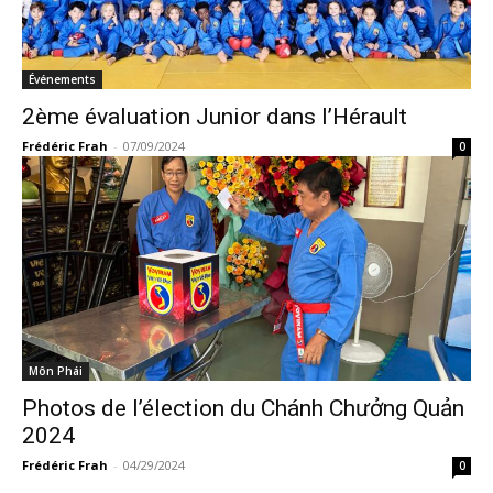
Événements
2ème évaluation Junior dans l’Hérault
Frédéric Frah
-
07/09/2024
0
Môn Phái
Photos de l’élection du Chánh Chưởng Quản
2024
Frédéric Frah
-
04/29/2024
0