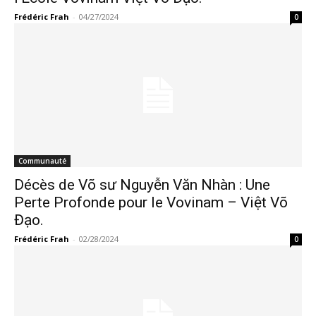
Frédéric Frah
-
04/27/2024
0
Communauté
Décès de Võ sư Nguyễn Văn Nhàn : Une
Perte Profonde pour le Vovinam – Việt Võ
Đạo.
Frédéric Frah
-
02/28/2024
0